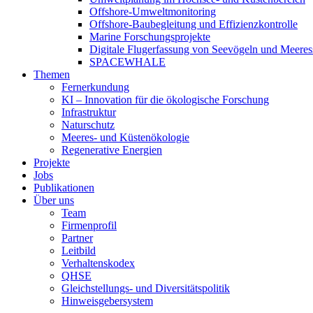
Offshore-Umweltmonitoring
Offshore-Baubegleitung und Effizienzkontrolle
Marine Forschungsprojekte
Digitale Flugerfassung von Seevögeln und Meere
SPACEWHALE
Themen
Fernerkundung
KI – Innovation für die ökologische Forschung
Infrastruktur
Naturschutz
Meeres- und Küstenökologie
Regenerative Energien
Projekte
Jobs
Publikationen
Über uns
Team
Firmenprofil
Partner
Leitbild
Verhaltenskodex
QHSE
Gleichstellungs- und Diversitätspolitik
Hinweisgebersystem