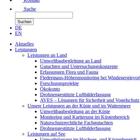
Kontakt
Suche
DE
EN
Aktuelles
Leistungen
Leistungen an Land
Umweltbaubegleitung an Land
Gutachten und Untersuchungskonzepte
Erfassungen Flora und Fauna
Fledermaus-Höhenmonitoring bei Windenergievo
Forschungsprojekte
Ökokonto
Drohnengestützte Luftbilderfassung
AVES – Lösungen für Sicherheit und Vogelschutz
Unsere Leistungen an der Küste und im Wattenmeer
Umweltbaubegleitung an der Küste
Monitoring und Kartierung im Küstenbereich
Naturschutzrechtliche Fachgutachten
Drohnengestützte Luftbilderfassung
Leistungen auf See
Umweltplanung im Hochsee- und Küstenbereich