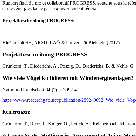
Rapport final du projet collaboratif PROGRESS, soutenu sous la réf
sur les énergies lancé par le gouvernement fédéral.
Projektbeschreibung PROGRESS:
BioConsult SH, ARSU, IfAÖ & Universität Bielefeld (2012)
Projektbeschreibung PROGRESS
Grünkorn, T., Diederichs, A., Poszig, D., Diederichs, B. & Nehls, G.
Wie viele Vögel kollidieren mit Windenergieanlagen?
Natur und Landschaft 84 (7) p. 309-14
https://www.researchgate.net/publication/289249092_Wie_viele_Vog
Konferenzen:
Grünkorn, T., Blew, J., Krüger, O., Potiek, A., Reichenbach, M., v
A Large-Scale, Multispecies Assessment of Avian Mo