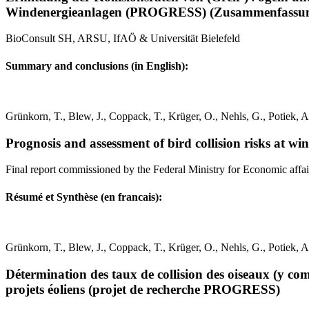
Windenergieanlagen (PROGRESS) (Zusammenfassu
BioConsult SH, ARSU, IfAÖ & Universität Bielefeld
Summary and conclusions (in English):
Grünkorn, T., Blew, J., Coppack, T., Krüger, O., Nehls, G., Potiek
Prognosis and assessment of bird collision risks at
Final report commissioned by the Federal Ministry for Economic af
Résumé et Synthèse (en francais):
Grünkorn, T., Blew, J., Coppack, T., Krüger, O., Nehls, G., Potiek
Détermination des taux de collision des oiseaux (y com
projets éoliens (projet de recherche PROGRESS)