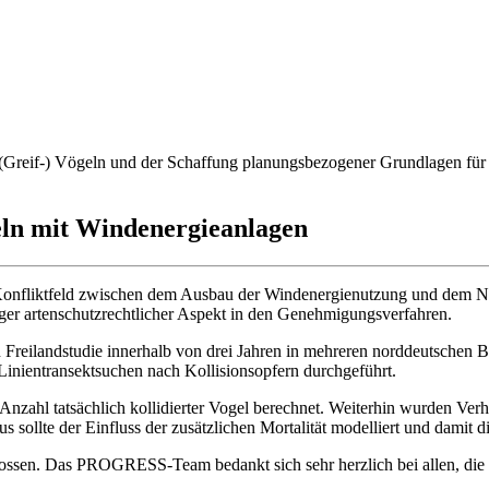
(Greif-) Vögeln und der Schaffung planungsbezogener Grundlagen für 
geln mit Windenergieanlagen
 Konfliktfeld zwischen dem Ausbau der Windenergienutzung und dem Nat
iger artenschutzrechtlicher Aspekt in den Genehmigungsverfahren.
n Freilandstudie innerhalb von drei Jahren in mehreren norddeutschen 
inientransektsuchen nach Kollisionsopfern durchgeführt.
 Anzahl tatsächlich kollidierter Vogel berechnet. Weiterhin wurden V
 sollte der Einfluss der zusätzlichen Mortalität modelliert und damit 
n. Das PROGRESS-Team bedankt sich sehr herzlich bei allen, die an 