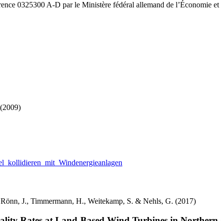
érence 0325300 A-D par le Ministère fédéral allemand de l’Économie e
 (2009)
el_kollidieren_mit_Windenergieanlagen
on Rönn, J., Timmermann, H., Weitekamp, S. & Nehls, G. (2017)
rtality Rates at Land-Based Wind Turbines in Norther