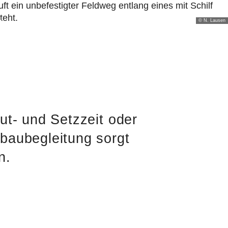
© N. Lausen
Kontakt
Suche
DE
EN
bs
Publikationen
Über uns
t- und Setzzeit oder
au­begleitung sorgt
n.