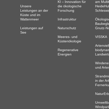
KI – Innovation für
am Multi
Unsere
die ökologische
HeideHub
Leistungen an der
Forschung
Schleswi
Küste und im
Wattenmeer
Infrastruktur
Ökologis
Baubegle
Leistungen auf
Naturschutz
Gnutz-N
See
Meeres- und
VISSKA
Küstenökologie
Artenvielf
Regenerative
biodyna
Energien
Landwirt
Windene
und Arte
Strandmü
in der Ark
Fernerk
NaturEr
Umweltb
Windpark