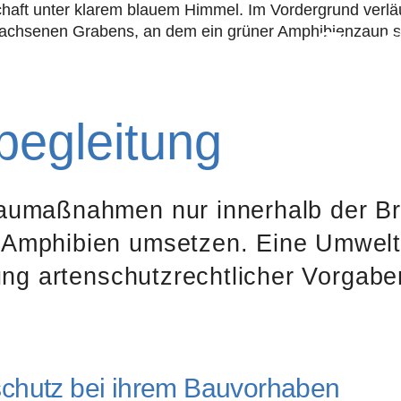
Leistungen
Themen
Projekte
Jo
e­gleit­ung
aumaßnahmen nur innerhalb der Bru
 Amphibien umsetzen. Eine Umweltb
tung artenschutzrechtlicher Vorgabe
schutz bei ihrem Bauvorhaben