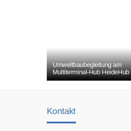
prev
Heide­
Umweltbaubegleitung am
Multiterminal-Hub HeideHub
Kontakt