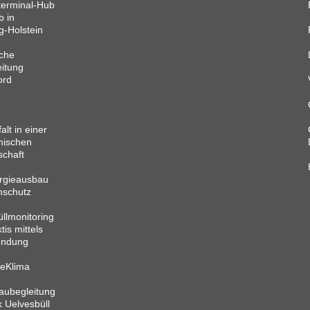
terminal-Hub
 in
g-Holstein
che
itung
ord
alt in einer
mischen
schaft
rgieausbau
nschutz
llmonitoring
tis mittels
undung
beKlima
aubegleitung
 Uelvesbüll