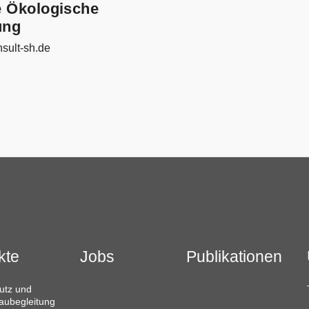
 Ökologische
ung
sult-sh.de
kte
Jobs
Publikationen
utz und
aubegleitung