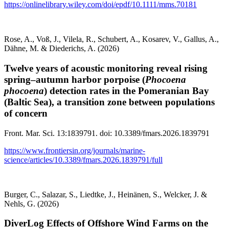
https://onlinelibrary.wiley.com/doi/epdf/10.1111/mms.70181
Rose, A., Voß, J., Vilela, R., Schubert, A., Kosarev, V., Gallus, A.,
Dähne, M. & Diederichs, A. (2026)
Twelve years of acoustic monitoring reveal rising
spring–autumn harbor porpoise (
Phocoena
phocoena
) detection rates in the Pomeranian Bay
(Baltic Sea), a transition zone between populations
of concern
Front. Mar. Sci. 13:1839791. doi: 10.3389/fmars.2026.1839791
https://www.frontiersin.org/journals/marine-
science/articles/10.3389/fmars.2026.1839791/full
Burger, C., Salazar, S., Liedtke, J., Heinänen, S., Welcker, J. &
Nehls, G. (2026)
DiverLog Effects of Offshore Wind Farms on the