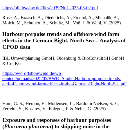
https://bfn.bsz-bw.de/files/2039/NuL2025-05-02.pdf
Rose, A., Braasch, A., Diederichs, A., Freund, A., Michalik, A.,
Moick, M., Schubert, A., Schultz, M., Voß, J. & Wahl, V. (2025)
Harbour porpoise trends and offshore wind farm
effects in the German Bight, North Sea – Analysis of
CPOD data
IBL Umweltplanung GmbH, Oldenburg & BioConsult SH GmbH
& Co. KG
https://bwo-offshorewind.de/wp-
content/uploads/2025/05/BWO_Studie-Harbour-porpoise-trends-
and-offshore-wind-farm-effects-in-the-German-Bight-North-Sea.pdf
Ham, G. S., Hemon, E., Mortensen, L., Bardram Nielsen, S. E.,
Ferreira, S., Kosarev, V., Folegot, T. & Nehls, G. (2025)
Exposure and responses of harbour porpoises
(
Phocoena phocoena
) to shipping noise in the