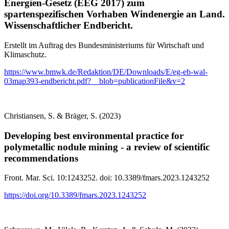
Energien-Gesetz (EEG 2017) zum
spartenspezifischen Vorhaben Windenergie an Land.
Wissenschaftlicher Endbericht.
Erstellt im Auftrag des Bundesministeriums für Wirtschaft und
Klimaschutz.
https://www.bmwk.de/Redaktion/DE/Downloads/E/eg-eb-wal-
03map393-endbericht.pdf?__blob=publicationFile&v=2
Christiansen, S. & Bräger, S. (2023)
Developing best environmental practice for
polymetallic nodule mining - a review of scientific
recommendations
Front. Mar. Sci. 10:1243252. doi: 10.3389/fmars.2023.1243252
https://doi.org/10.3389/fmars.2023.1243252