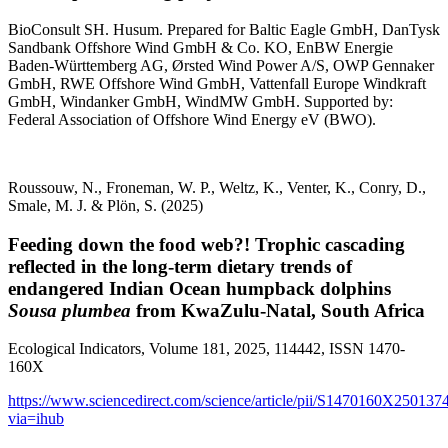
BioConsult SH. Husum. Prepared for Baltic Eagle GmbH, DanTysk
Sandbank Offshore Wind GmbH & Co. KO, EnBW Energie
Baden-Württemberg AG, Ørsted Wind Power A/S, OWP Gennaker
GmbH, RWE Offshore Wind GmbH, Vattenfall Europe Windkraft
GmbH, Windanker GmbH, WindMW GmbH. Supported by:
Federal Association of Offshore Wind Energy eV (BWO).
Roussouw, N., Froneman, W. P., Weltz, K., Venter, K., Conry, D.,
Smale, M. J. & Plön, S. (2025)
Feeding down the food web?! Trophic cascading
reflected in the long-term dietary trends of
endangered Indian Ocean humpback dolphins
Sousa plumbea
from KwaZulu-Natal, South Africa
Ecological Indicators, Volume 181, 2025, 114442, ISSN 1470-
160X
https://www.sciencedirect.com/science/article/pii/S1470160X250137
via=ihub