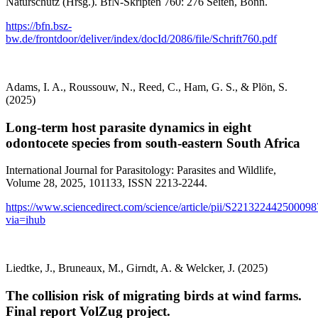
Naturschutz (Hrsg.). BfN-Skripten 760: 276 Seiten, Bonn.
https://bfn.bsz-
bw.de/frontdoor/deliver/index/docId/2086/file/Schrift760.pdf
Adams, I. A., Roussouw, N., Reed, C., Ham, G. S., & Plön, S.
(2025)
Long-term host parasite dynamics in eight
odontocete species from south-eastern South Africa
International Journal for Parasitology: Parasites and Wildlife,
Volume 28, 2025, 101133, ISSN 2213-2244.
https://www.sciencedirect.com/science/article/pii/S221322442500098
via=ihub
Liedtke, J., Bruneaux, M., Girndt, A. & Welcker, J. (2025)
The collision risk of migrating birds at wind farms.
Final report VolZug project.