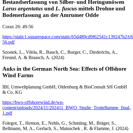
Bestandserfassung von Silber- und Heringsmöwen
Larus argentatus
und
L. fuscus
mittels Drohne und
Bodenerfassung an der Amrumer Odde
Corax 26: 49-56
https://static1.squarespace.com/static/65d489cd9f62541c139247b
56.pdf
Szostek, L., Vilela, R., Bauch, C., Burger, C., Diederichs, A.,
Freund, A. & Braasch, A. (2024)
Auks in the German North Sea: Effects of Offshore
Wind Farms
IBL Umweltplanung GmbH, Oldenburg & BioConsult SH GmbH
& Co. KG
https://bwo-offshorewind.de/wp-
content/uploads/2024/11/202411_BWO_Studie_Trottellumme_final-
1.pdf
Folegot, T., Hemon, E., Nehls, G., Schmiing, M., Bräger, S.,
Bellmann, M. A., Gerlach, S., Matuschek , R. & Flamme, J. (2024)