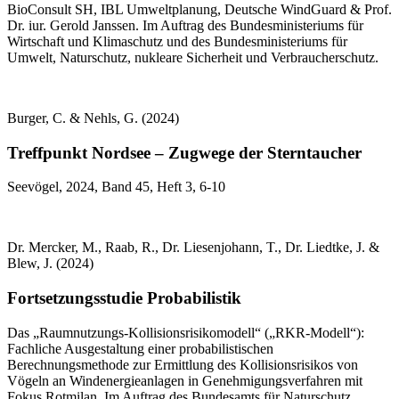
BioConsult SH, IBL Umweltplanung, Deutsche WindGuard & Prof.
Dr. iur. Gerold Janssen. Im Auftrag des Bundesministeriums für
Wirtschaft und Klimaschutz und des Bundesministeriums für
Umwelt, Naturschutz, nukleare Sicherheit und Verbraucherschutz.
Burger, C. & Nehls, G. (2024)
Treffpunkt Nordsee – Zugwege der Sterntaucher
Seevögel, 2024, Band 45, Heft 3, 6-10
Dr. Mercker, M., Raab, R., Dr. Liesenjohann, T., Dr. Liedtke, J. &
Blew, J. (2024)
Fortsetzungsstudie Probabilistik
Das „Raumnutzungs-Kollisionsrisikomodell“ („RKR-Modell“):
Fachliche Ausgestaltung einer probabilistischen
Berechnungsmethode zur Ermittlung des Kollisionsrisikos von
Vögeln an Windenergieanlagen in Genehmigungsverfahren mit
Fokus Rotmilan. Im Auftrag des Bundesamts für Naturschutz.