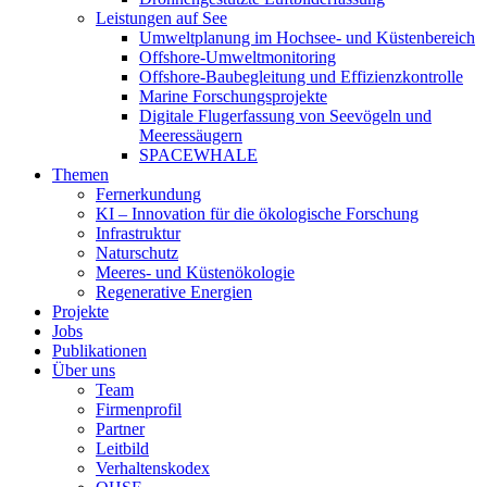
Leistungen auf See
Umweltplanung im Hochsee- und Küstenbereich
Offshore-Umweltmonitoring
Offshore-Baubegleitung und Effizienzkontrolle
Marine Forschungsprojekte
Digitale Flugerfassung von Seevögeln und
Meeressäugern
SPACEWHALE
Themen
Fernerkundung
KI – Innovation für die ökologische Forschung
Infrastruktur
Naturschutz
Meeres- und Küstenökologie
Regenerative Energien
Projekte
Jobs
Publikationen
Über uns
Team
Firmenprofil
Partner
Leitbild
Verhaltenskodex