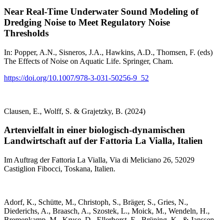
Near Real-Time Underwater Sound Modeling of
Dredging Noise to Meet Regulatory Noise
Thresholds
In: Popper, A.N., Sisneros, J.A., Hawkins, A.D., Thomsen, F. (eds)
The Effects of Noise on Aquatic Life. Springer, Cham.
https://doi.org/10.1007/978-3-031-50256-9_52
Clausen, E., Wolff, S. & Grajetzky, B. (2024)
Artenvielfalt in einer biologisch-dynamischen
Landwirtschaft auf der Fattoria La Vialla, Italien
Im Auftrag der Fattoria La Vialla, Via di Meliciano 26, 52029
Castiglion Fibocci, Toskana, Italien.
Adorf, K., Schütte, M., Christoph, S., Bräger, S., Gries, N.,
Diederichs, A., Braasch, A., Szostek, L., Moick, M., Wendeln, H.,
Bremenkamp, M., Kruse, D., Ellerhorst, E., Brüning, K., & Janssen,