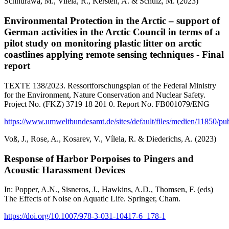
Schnurawa, M., Vilela, R., Kersten, A. & Schulz, M. (2023)
Environmental Protection in the Arctic – support of
German activities in the Arctic Council in terms of a
pilot study on monitoring plastic litter on arctic
coastlines applying remote sensing techniques - Final
report
TEXTE 138/2023. Ressortforschungsplan of the Federal Ministry
for the Environment, Nature Conservation and Nuclear Safety.
Project No. (FKZ) 3719 18 201 0. Report No. FB001079/ENG
https://www.umweltbundesamt.de/sites/default/files/medien/11850/pu
Voß, J., Rose, A., Kosarev, V., Vílela, R. & Diederichs, A. (2023)
Response of Harbor Porpoises to Pingers and
Acoustic Harassment Devices
In: Popper, A.N., Sisneros, J., Hawkins, A.D., Thomsen, F. (eds)
The Effects of Noise on Aquatic Life. Springer, Cham.
https://doi.org/10.1007/978-3-031-10417-6_178-1