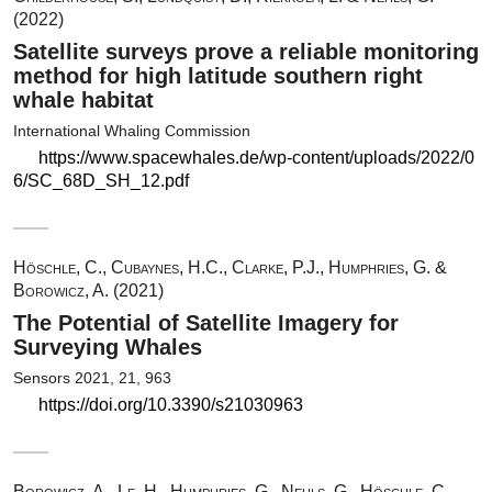
(2022)
Satellite surveys prove a reliable monitoring
method for high latitude southern right
whale habitat
International Whaling Commission
https://www.spacewhales.de/wp-content/uploads/2022/0
6/SC_68D_SH_12.pdf
Höschle, C., Cubaynes, H.C., Clarke, P.J., Humphries, G. &
Borowicz, A. (2021)
The Potential of Satellite Imagery for
Surveying Whales
Sensors 2021, 21, 963
https://doi.org/10.3390/s21030963
Borowicz, A., Le, H., Humphries, G., Nehls, G., Höschle, C.,