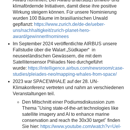
klimafördernde Initiativen, damit diese ihre positive
Wirkung steigern können. Für unsere Nominierung
wurden 100 Bäume im brasilianischen Urwald
gepflanzt:
https://www.zurich.de/de-de/ueber-
uns/nachhaltigkeit/zurich-planet-hero-
award/gewinner#nominees
Im September 2024 veröffentlichte AIRBUS unsere
Fallstudie über die Walart „Südkaper“ in
neuseeländischen Gewässern, die mit dem
Satellitensensor Pléiades Neo durchgeführt
wurde:
https://intelligence.airbus.com/newsroom/case-
studies/pleiades-neo/mapping-whales-from-space/
2023 war SPACEWHALE auf der 28. UN-
Klimakonferenz vertreten und nahm an verschiedenen
Veranstaltungen teil.
Den Mitschnitt einer Podiumsdiskussion zum
Thema "Using state-of-the-art technologies like
satellite imagery and AI to enhance marine
conservation and reach the 30x30 target" finden
Sie hier:
https://www.youtube.com/watch?v=UeI-