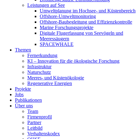
Leistungen auf See
Umweltplanung im Hochsee- und Küstenbereich
Offshore-Umweltmonitoring
Offshore-Baubegleitung und Effizienzkontrolle
Marine Forschungsprojekte
Digitale Flugerfassung von Seevögeln und
Meeressäugern
SPACEWHALE
Themen
Fernerkundung
KI – Innovation für die ökologische Forschung
Infrastruktur
Naturschutz
Meeres- und Küstenökologie
Regenerative Energien
Projekte
Jobs
Publikationen
Über uns
Team
Firmenprofil
Partner
Leitbild
Verhaltenskodex