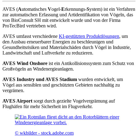
AVES (
A
utomatisches
V
ogel-
E
rkennungs-
S
ystem) ist ein Verfahren
zur automatischen Erfassung und Artidentifikation von Vögeln, das
von BioConsult SH mit entwickelt wurde und von der Firma
ProTecBird vertrieben wird.
AVES umfasst verschiedene
KI-gestützten Produktlösungen
, um
den Ausbau erneuerbarer Energien zu beschleunigen und
Gesundheitsrisiken und Materialschäden durch Vögel in Industrie,
Landwirtschaft und Luftverkehr zu reduzieren.
AVES Wind Onshore
ist ein Antikollisionssystem zum Schutz von
Großvögeln an Windenergieanlagen.
AVES Industry und AVES Stadium
wurden entwickelt, um
Vögel aus sensiblen und geschützten Gebieten nachhaltig zu
vergrämen.
AVES Airport
sorgt durch gezielte Vogelvergrämung auf
Flughäfen für mehr Sicherheit im Flugverkehr.
© wkbilder - stock.adobe.com