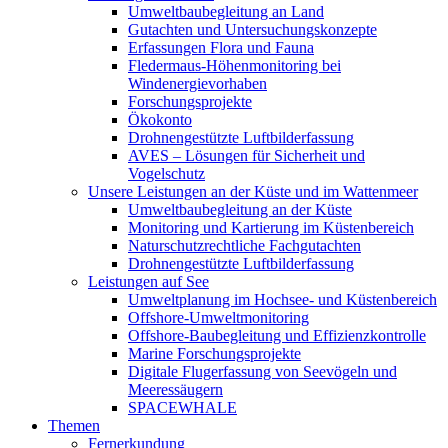
Umweltbaubegleitung an Land
Gutachten und Untersuchungskonzepte
Erfassungen Flora und Fauna
Fledermaus-Höhenmonitoring bei
Windenergievorhaben
Forschungsprojekte
Ökokonto
Drohnengestützte Luftbilderfassung
AVES – Lösungen für Sicherheit und
Vogelschutz
Unsere Leistungen an der Küste und im Wattenmeer
Umweltbaubegleitung an der Küste
Monitoring und Kartierung im Küstenbereich
Naturschutzrechtliche Fachgutachten
Drohnengestützte Luftbilderfassung
Leistungen auf See
Umweltplanung im Hochsee- und Küstenbereich
Offshore-Umweltmonitoring
Offshore-Baubegleitung und Effizienzkontrolle
Marine Forschungsprojekte
Digitale Flugerfassung von Seevögeln und
Meeressäugern
SPACEWHALE
Themen
Fernerkundung