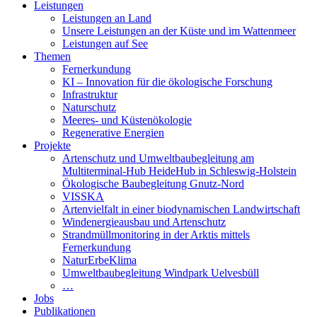
Leistungen
Leistungen an Land
Unsere Leistungen an der Küste und im Wattenmeer
Leistungen auf See
Themen
Fernerkundung
KI – Innovation für die ökologische Forschung
Infrastruktur
Naturschutz
Meeres- und Küstenökologie
Regenerative Energien
Projekte
Artenschutz und Umweltbaubegleitung am
Multiterminal-Hub HeideHub in Schleswig-Holstein
Ökologische Baubegleitung Gnutz-Nord
VISSKA
Artenvielfalt in einer biodynamischen Landwirtschaft
Windenergieausbau und Artenschutz
Strandmüllmonitoring in der Arktis mittels
Fernerkundung
NaturErbeKlima
Umweltbaubegleitung Windpark Uelvesbüll
…
Jobs
Publikationen