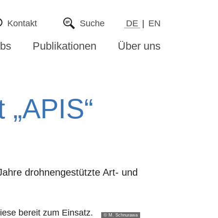
Kontakt
Suche
DE
EN
bs
Publikationen
Über uns
t „APIS“
Jahre drohnengestützte Art- und
© M. Schnurawa