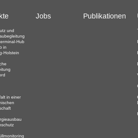
kte
Jobs
Publikationen
utz und
aubegleitung
terminal-Hub
 in
g-Holstein
che
itung
ord
alt in einer
mischen
schaft
rgieausbau
nschutz
llmonitoring