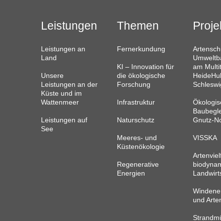
Leistungen
Themen
Proje
Leistungen an
Fernerkundung
Artensch
Land
Umweltb
KI – Innovation für
am Multi
Unsere
die ökologische
HeideHub
Leistungen an der
Forschung
Schleswi
Küste und im
Wattenmeer
Infrastruktur
Ökologis
Baubegle
Leistungen auf
Naturschutz
Gnutz-N
See
Meeres- und
VISSKA
Küstenökologie
Artenvielf
Regenerative
biodyna
Energien
Landwirt
Windene
und Arte
Strandmü