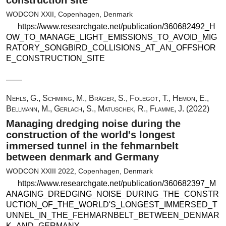
construction site
WODCON XXII, Copenhagen, Denmark
https://www.researchgate.net/publication/360682492_H
OW_TO_MANAGE_LIGHT_EMISSIONS_TO_AVOID_MIG
RATORY_SONGBIRD_COLLISIONS_AT_AN_OFFSHOR
E_CONSTRUCTION_SITE
Nehls, G., Schmiing, M., Bräger, S., Folegot, T., Hemon, E.,
Bellmann, M., Gerlach, S., Matuschek, R., Flamme, J. (2022)
Managing dredging noise during the
construction of the world's longest
immersed tunnel in the fehmarnbelt
between denmark and Germany
WODCON XXIII 2022, Copenhagen, Denmark
https://www.researchgate.net/publication/360682397_M
ANAGING_DREDGING_NOISE_DURING_THE_CONSTR
UCTION_OF_THE_WORLD'S_LONGEST_IMMERSED_T
UNNEL_IN_THE_FEHMARNBELT_BETWEEN_DENMAR
K_AND_GERMANY