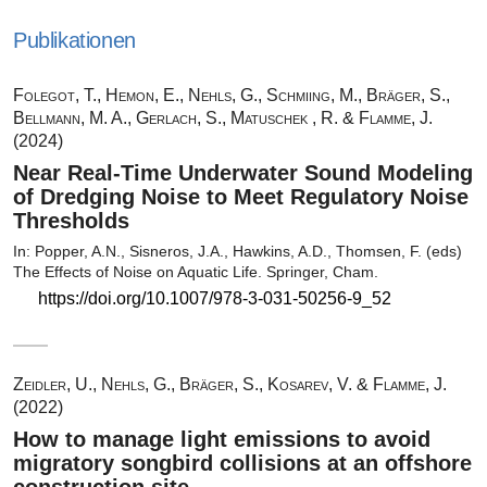
Publikationen
Folegot, T., Hemon, E., Nehls, G., Schmiing, M., Bräger, S.,
Bellmann, M. A., Gerlach, S., Matuschek , R. & Flamme, J.
(2024)
Near Real-Time Underwater Sound Modeling
of Dredging Noise to Meet Regulatory Noise
Thresholds
In: Popper, A.N., Sisneros, J.A., Hawkins, A.D., Thomsen, F. (eds)
The Effects of Noise on Aquatic Life. Springer, Cham.
https://doi.org/10.1007/978-3-031-50256-9_52
Zeidler, U., Nehls, G., Bräger, S., Kosarev, V. & Flamme, J.
(2022)
How to manage light emissions to avoid
migratory songbird collisions at an offshore